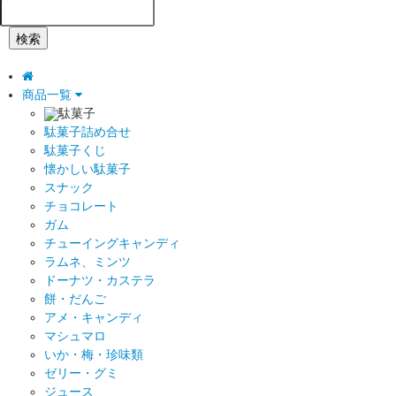
検索
商品一覧
駄菓子
駄菓子詰め合せ
駄菓子くじ
懐かしい駄菓子
スナック
チョコレート
ガム
チューイングキャンディ
ラムネ、ミンツ
ドーナツ・カステラ
餅・だんご
アメ・キャンディ
マシュマロ
いか・梅・珍味類
ゼリー・グミ
ジュース