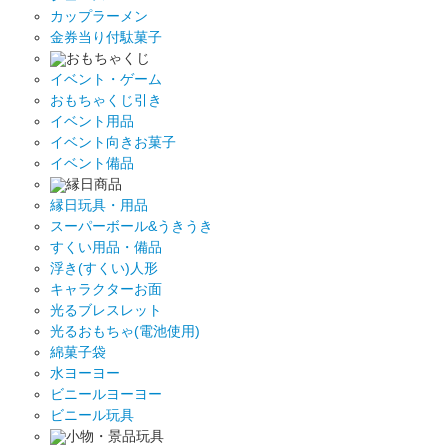
カップラーメン
金券当り付駄菓子
おもちゃくじ
イベント・ゲーム
おもちゃくじ引き
イベント用品
イベント向きお菓子
イベント備品
縁日商品
縁日玩具・用品
スーパーボール&うきうき
すくい用品・備品
浮き(すくい)人形
キャラクターお面
光るブレスレット
光るおもちゃ(電池使用)
綿菓子袋
水ヨーヨー
ビニールヨーヨー
ビニール玩具
小物・景品玩具