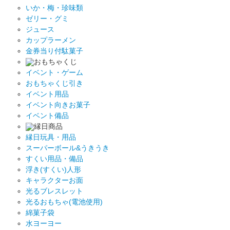
いか・梅・珍味類
ゼリー・グミ
ジュース
カップラーメン
金券当り付駄菓子
おもちゃくじ
イベント・ゲーム
おもちゃくじ引き
イベント用品
イベント向きお菓子
イベント備品
縁日商品
縁日玩具・用品
スーパーボール&うきうき
すくい用品・備品
浮き(すくい)人形
キャラクターお面
光るブレスレット
光るおもちゃ(電池使用)
綿菓子袋
水ヨーヨー