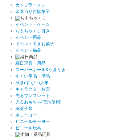
カップラーメン
金券当り付駄菓子
おもちゃくじ
イベント・ゲーム
おもちゃくじ引き
イベント用品
イベント向きお菓子
イベント備品
縁日商品
縁日玩具・用品
スーパーボール&うきうき
すくい用品・備品
浮き(すくい)人形
キャラクターお面
光るブレスレット
光るおもちゃ(電池使用)
綿菓子袋
水ヨーヨー
ビニールヨーヨー
ビニール玩具
小物・景品玩具