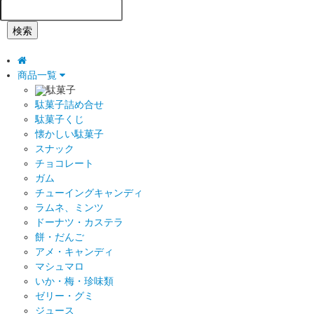
検索
商品一覧
駄菓子
駄菓子詰め合せ
駄菓子くじ
懐かしい駄菓子
スナック
チョコレート
ガム
チューイングキャンディ
ラムネ、ミンツ
ドーナツ・カステラ
餅・だんご
アメ・キャンディ
マシュマロ
いか・梅・珍味類
ゼリー・グミ
ジュース