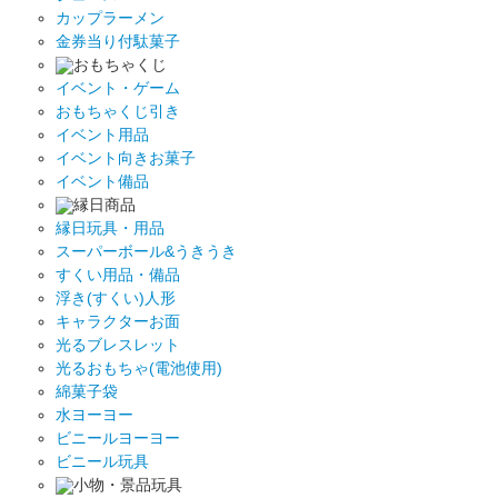
カップラーメン
金券当り付駄菓子
おもちゃくじ
イベント・ゲーム
おもちゃくじ引き
イベント用品
イベント向きお菓子
イベント備品
縁日商品
縁日玩具・用品
スーパーボール&うきうき
すくい用品・備品
浮き(すくい)人形
キャラクターお面
光るブレスレット
光るおもちゃ(電池使用)
綿菓子袋
水ヨーヨー
ビニールヨーヨー
ビニール玩具
小物・景品玩具