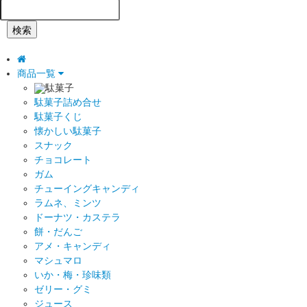
検索
商品一覧
駄菓子
駄菓子詰め合せ
駄菓子くじ
懐かしい駄菓子
スナック
チョコレート
ガム
チューイングキャンディ
ラムネ、ミンツ
ドーナツ・カステラ
餅・だんご
アメ・キャンディ
マシュマロ
いか・梅・珍味類
ゼリー・グミ
ジュース