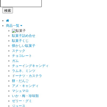
検索
商品一覧
駄菓子
駄菓子詰め合せ
駄菓子くじ
懐かしい駄菓子
スナック
チョコレート
ガム
チューイングキャンディ
ラムネ、ミンツ
ドーナツ・カステラ
餅・だんご
アメ・キャンディ
マシュマロ
いか・梅・珍味類
ゼリー・グミ
ジュース