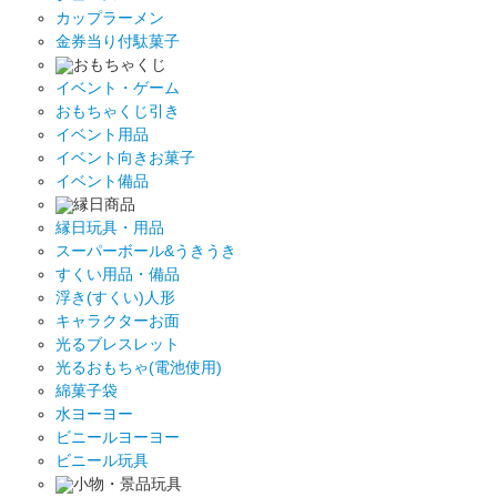
カップラーメン
金券当り付駄菓子
おもちゃくじ
イベント・ゲーム
おもちゃくじ引き
イベント用品
イベント向きお菓子
イベント備品
縁日商品
縁日玩具・用品
スーパーボール&うきうき
すくい用品・備品
浮き(すくい)人形
キャラクターお面
光るブレスレット
光るおもちゃ(電池使用)
綿菓子袋
水ヨーヨー
ビニールヨーヨー
ビニール玩具
小物・景品玩具