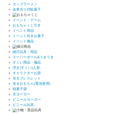
カップラーメン
金券当り付駄菓子
おもちゃくじ
イベント・ゲーム
おもちゃくじ引き
イベント用品
イベント向きお菓子
イベント備品
縁日商品
縁日玩具・用品
スーパーボール&うきうき
すくい用品・備品
浮き(すくい)人形
キャラクターお面
光るブレスレット
光るおもちゃ(電池使用)
綿菓子袋
水ヨーヨー
ビニールヨーヨー
ビニール玩具
小物・景品玩具