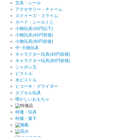
文具・シール
アクセサリー・チャーム
スクイーズ・スライム
カード・シールくじ
小物玩具(30円以下)
小物玩具(40円前後)
小物玩具(80円前後)
中･大物玩具
キャラクター玩具(40円前後)
キャラクター玩具(80円前後)
シャボン玉
ピストル
水ピストル
ヒコーキ・グライダー
カプセル玩具
懐かしいおもちゃ
特価品
特価・玩具
特価・菓子
風船
花火