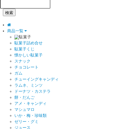
検索
商品一覧
駄菓子
駄菓子詰め合せ
駄菓子くじ
懐かしい駄菓子
スナック
チョコレート
ガム
チューイングキャンディ
ラムネ、ミンツ
ドーナツ・カステラ
餅・だんご
アメ・キャンディ
マシュマロ
いか・梅・珍味類
ゼリー・グミ
ジュース