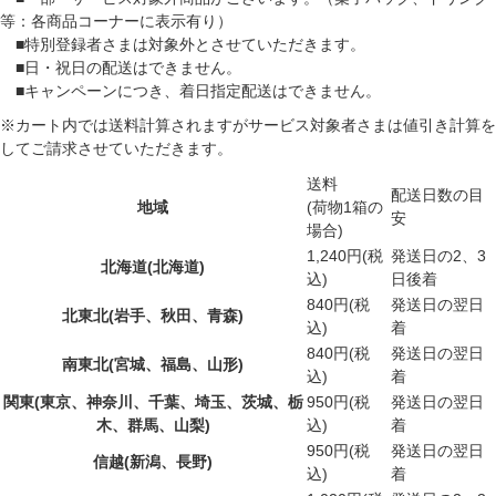
等：各商品コーナーに表示有り）
■特別登録者さまは対象外とさせていただきます。
■日・祝日の配送はできません。
■キャンペーンにつき、着日指定配送はできません。
※カート内では送料計算されますがサービス対象者さまは値引き計算を
してご請求させていただきます。
送料
配送日数の目
地域
(荷物1箱の
安
場合)
1,240円(税
発送日の2、3
北海道
(北海道)
込)
日後着
840円(税
発送日の翌日
北東北
(岩手、秋田、青森)
込)
着
840円(税
発送日の翌日
南東北
(宮城、福島、山形)
込)
着
関東
(東京、神奈川、千葉、埼玉、茨城、栃
950円(税
発送日の翌日
木、群馬、山梨)
込)
着
950円(税
発送日の翌日
信越
(新潟、長野)
込)
着