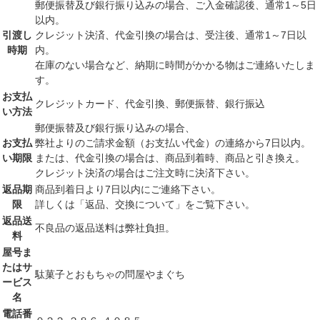
郵便振替及び銀行振り込みの場合、ご入金確認後、通常1～5日
以内。
引渡し
クレジット決済、代金引換の場合は、受注後、通常1～7日以
時期
内。
在庫のない場合など、納期に時間がかかる物はご連絡いたしま
す。
お支払
クレジットカード、代金引換、郵便振替、銀行振込
い方法
郵便振替及び銀行振り込みの場合、
お支払
弊社よりのご請求金額（お支払い代金）の連絡から7日以内。
い期限
または、代金引換の場合は、商品到着時、商品と引き換え。
クレジット決済の場合はご注文時に決済下さい。
返品期
商品到着日より7日以内にご連絡下さい。
限
詳しくは「返品、交換について」をご覧下さい。
返品送
不良品の返品送料は弊社負担。
料
屋号ま
たはサ
駄菓子とおもちゃの問屋やまぐち
ービス
名
電話番