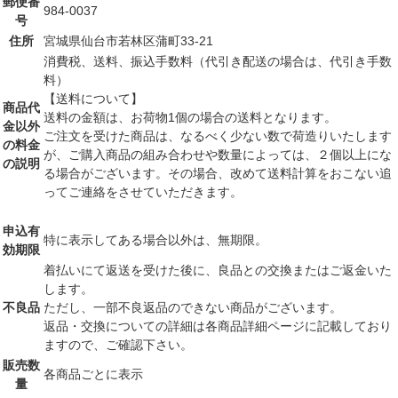
郵便番
984-0037
号
住所
宮城県仙台市若林区蒲町33-21
消費税、送料、振込手数料（代引き配送の場合は、代引き手数
料）
【送料について】
商品代
送料の金額は、お荷物1個の場合の送料となります。
金以外
ご注文を受けた商品は、なるべく少ない数で荷造りいたします
の料金
が、ご購入商品の組み合わせや数量によっては、２個以上にな
の説明
る場合がございます。その場合、改めて送料計算をおこない追
ってご連絡をさせていただきます。
申込有
特に表示してある場合以外は、無期限。
効期限
着払いにて返送を受けた後に、良品との交換またはご返金いた
します。
不良品
ただし、一部不良返品のできない商品がございます。
返品・交換についての詳細は各商品詳細ページに記載しており
ますので、ご確認下さい。
販売数
各商品ごとに表示
量