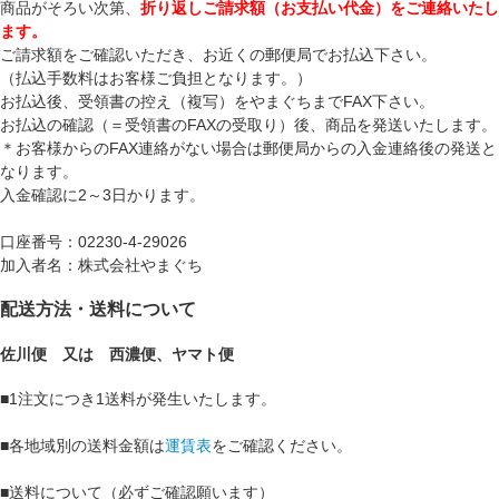
商品がそろい次第、
折り返しご請求額（お支払い代金）をご連絡いたし
ます。
ご請求額をご確認いただき、お近くの郵便局でお払込下さい。
（払込手数料はお客様ご負担となります。）
お払込後、受領書の控え（複写）をやまぐちまでFAX下さい。
お払込の確認（＝受領書のFAXの受取り）後、商品を発送いたします。
＊お客様からのFAX連絡がない場合は郵便局からの入金連絡後の発送と
なります。
入金確認に2～3日かります。
口座番号：02230-4-29026
加入者名：株式会社やまぐち
配送方法・送料について
佐川便 又は 西濃便、ヤマト便
■1注文につき1送料が発生いたします。
■各地域別の送料金額は
運賃表
をご確認ください。
■送料について
（必ずご確認願います）