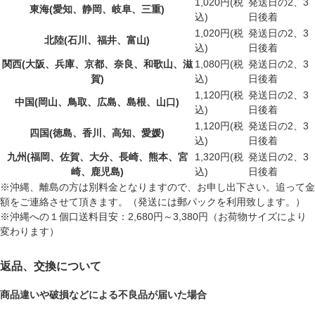
1,020円(税
発送日の2、3
東海
(愛知、静岡、岐阜、三重)
込)
日後着
1,020円(税
発送日の2、3
北陸
(石川、福井、富山)
込)
日後着
関西
(大阪、兵庫、京都、奈良、和歌山、滋
1,080円(税
発送日の2、3
賀)
込)
日後着
1,120円(税
発送日の2、3
中国
(岡山、鳥取、広島、島根、山口)
込)
日後着
1,120円(税
発送日の2、3
四国
(徳島、香川、高知、愛媛)
込)
日後着
九州
(福岡、佐賀、大分、長崎、熊本、宮
1,320円(税
発送日の2、3
崎、鹿児島)
込)
日後着
※沖縄、離島の方は別料金となりますので、お申し出下さい。追って金
額をご連絡させて頂きます。
（発送には郵パックを利用致します。）
※沖縄への１個口送料目安：2,680円～3,380円（お荷物サイズにより
変わります）
返品、交換について
商品違いや破損などによる不良品が届いた場合