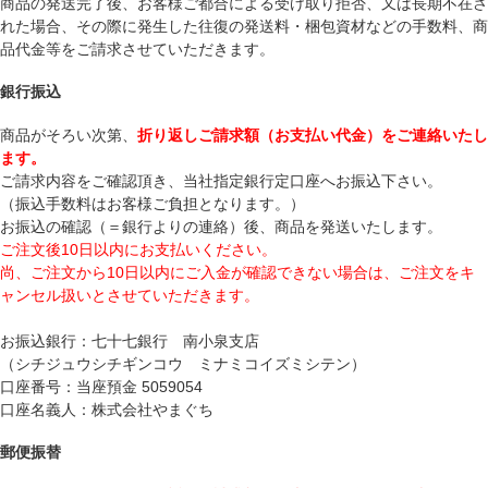
商品の発送完了後、お客様ご都合による受け取り拒否、又は長期不在さ
れた場合、その際に発生した往復の発送料・梱包資材などの手数料、商
品代金等をご請求させていただきます。
銀行振込
商品がそろい次第、
折り返しご請求額（お支払い代金）をご連絡いたし
ます。
ご請求内容をご確認頂き、当社指定銀行定口座へお振込下さい。
（振込手数料はお客様ご負担となります。）
お振込の確認（＝銀行よりの連絡）後、商品を発送いたします。
ご注文後10日以内にお支払いください。
尚、ご注文から10日以内にご入金が確認できない場合は、ご注文をキ
ャンセル扱いとさせていただきます。
お振込銀行：七十七銀行 南小泉支店
（シチジュウシチギンコウ ミナミコイズミシテン）
口座番号：当座預金 5059054
口座名義人：株式会社やまぐち
郵便振替