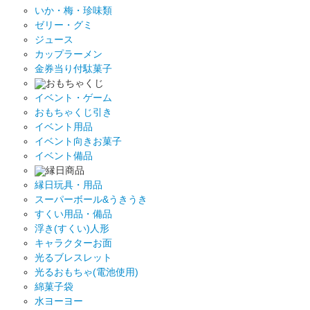
いか・梅・珍味類
ゼリー・グミ
ジュース
カップラーメン
金券当り付駄菓子
おもちゃくじ
イベント・ゲーム
おもちゃくじ引き
イベント用品
イベント向きお菓子
イベント備品
縁日商品
縁日玩具・用品
スーパーボール&うきうき
すくい用品・備品
浮き(すくい)人形
キャラクターお面
光るブレスレット
光るおもちゃ(電池使用)
綿菓子袋
水ヨーヨー