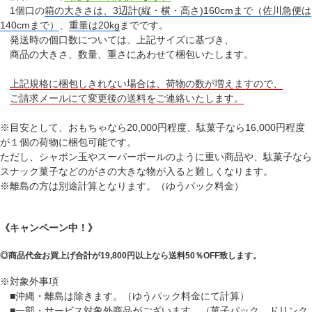
1個口の
箱の大きさは、3辺計(縦・横・高さ)160cmまで（佐川急便は
140cmまで）
、
重量は20kg
までです。
発送時の個口数については、上記サイズに基づき、
商品の大きさ、数量、重さにあわせて梱包いたします。
上記規格に梱包しきれない場合は、荷物の数が増えますので、
ご請求メールにて変更後の送料をご連絡いたします。
※目安として、おもちゃなら20,000円程度、駄菓子なら16,000円程度
が１個の荷物に梱包可能です。
ただし、シャボン玉やスーパーボールのように重い商品や、駄菓子なら
スナック菓子などのがさの大きな物が入ると難しくなります。
※離島の方は別途計算となります。（ゆうパック料金）
《キャンペーン中！》
◎商品代金お買上げ合計が19,800円以上なら送料50％OFF致します。
※対象外事項
■沖縄・離島は除きます。（ゆうパック料金にて計算）
■一部・サービス対象外商品がございます。（菓子パック、ドリンク