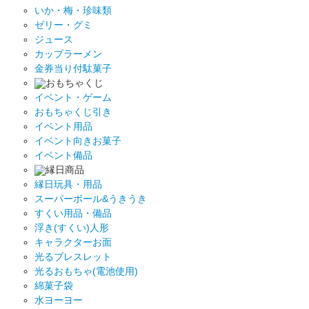
いか・梅・珍味類
ゼリー・グミ
ジュース
カップラーメン
金券当り付駄菓子
おもちゃくじ
イベント・ゲーム
おもちゃくじ引き
イベント用品
イベント向きお菓子
イベント備品
縁日商品
縁日玩具・用品
スーパーボール&うきうき
すくい用品・備品
浮き(すくい)人形
キャラクターお面
光るブレスレット
光るおもちゃ(電池使用)
綿菓子袋
水ヨーヨー