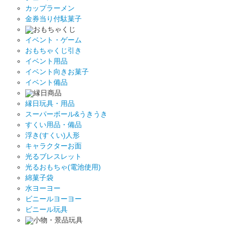
カップラーメン
金券当り付駄菓子
おもちゃくじ
イベント・ゲーム
おもちゃくじ引き
イベント用品
イベント向きお菓子
イベント備品
縁日商品
縁日玩具・用品
スーパーボール&うきうき
すくい用品・備品
浮き(すくい)人形
キャラクターお面
光るブレスレット
光るおもちゃ(電池使用)
綿菓子袋
水ヨーヨー
ビニールヨーヨー
ビニール玩具
小物・景品玩具