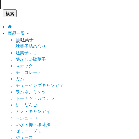
検索
商品一覧
駄菓子
駄菓子詰め合せ
駄菓子くじ
懐かしい駄菓子
スナック
チョコレート
ガム
チューイングキャンディ
ラムネ、ミンツ
ドーナツ・カステラ
餅・だんご
アメ・キャンディ
マシュマロ
いか・梅・珍味類
ゼリー・グミ
ジュース