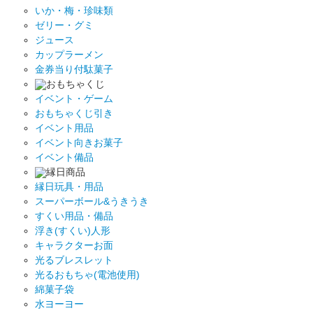
いか・梅・珍味類
ゼリー・グミ
ジュース
カップラーメン
金券当り付駄菓子
おもちゃくじ
イベント・ゲーム
おもちゃくじ引き
イベント用品
イベント向きお菓子
イベント備品
縁日商品
縁日玩具・用品
スーパーボール&うきうき
すくい用品・備品
浮き(すくい)人形
キャラクターお面
光るブレスレット
光るおもちゃ(電池使用)
綿菓子袋
水ヨーヨー