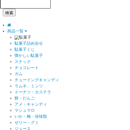
検索
商品一覧
駄菓子
駄菓子詰め合せ
駄菓子くじ
懐かしい駄菓子
スナック
チョコレート
ガム
チューイングキャンディ
ラムネ、ミンツ
ドーナツ・カステラ
餅・だんご
アメ・キャンディ
マシュマロ
いか・梅・珍味類
ゼリー・グミ
ジュース