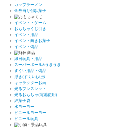
カップラーメン
金券当り付駄菓子
おもちゃくじ
イベント・ゲーム
おもちゃくじ引き
イベント用品
イベント向きお菓子
イベント備品
縁日商品
縁日玩具・用品
スーパーボール&うきうき
すくい用品・備品
浮き(すくい)人形
キャラクターお面
光るブレスレット
光るおもちゃ(電池使用)
綿菓子袋
水ヨーヨー
ビニールヨーヨー
ビニール玩具
小物・景品玩具