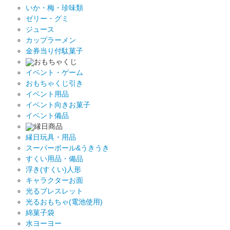
いか・梅・珍味類
ゼリー・グミ
ジュース
カップラーメン
金券当り付駄菓子
おもちゃくじ
イベント・ゲーム
おもちゃくじ引き
イベント用品
イベント向きお菓子
イベント備品
縁日商品
縁日玩具・用品
スーパーボール&うきうき
すくい用品・備品
浮き(すくい)人形
キャラクターお面
光るブレスレット
光るおもちゃ(電池使用)
綿菓子袋
水ヨーヨー