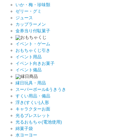
いか・梅・珍味類
ゼリー・グミ
ジュース
カップラーメン
金券当り付駄菓子
おもちゃくじ
イベント・ゲーム
おもちゃくじ引き
イベント用品
イベント向きお菓子
イベント備品
縁日商品
縁日玩具・用品
スーパーボール&うきうき
すくい用品・備品
浮き(すくい)人形
キャラクターお面
光るブレスレット
光るおもちゃ(電池使用)
綿菓子袋
水ヨーヨー