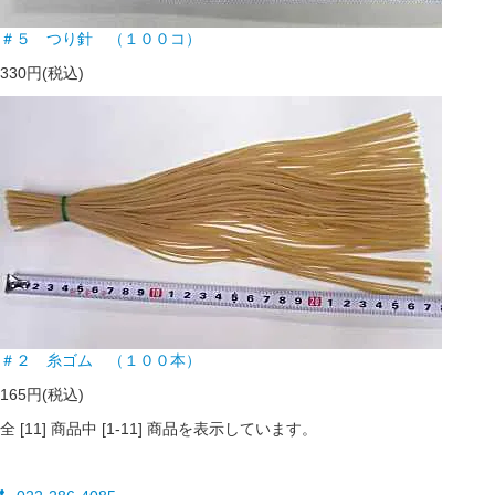
＃５ つり針 （１００コ）
330円(税込)
＃２ 糸ゴム （１００本）
165円(税込)
全 [
11
] 商品中 [
1
-
11
] 商品を表示しています。