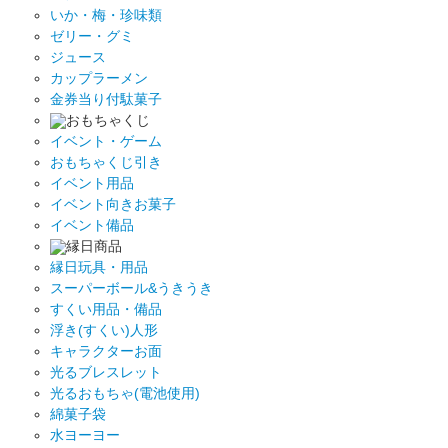
いか・梅・珍味類
ゼリー・グミ
ジュース
カップラーメン
金券当り付駄菓子
おもちゃくじ
イベント・ゲーム
おもちゃくじ引き
イベント用品
イベント向きお菓子
イベント備品
縁日商品
縁日玩具・用品
スーパーボール&うきうき
すくい用品・備品
浮き(すくい)人形
キャラクターお面
光るブレスレット
光るおもちゃ(電池使用)
綿菓子袋
水ヨーヨー