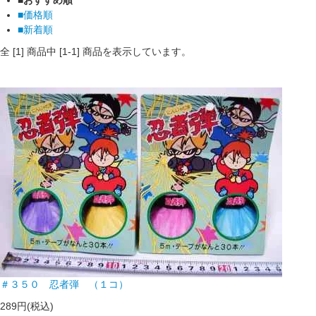
■価格順
■新着順
全 [
1
] 商品中 [
1
-
1
] 商品を表示しています。
＃３５０ 忍者弾 （１コ）
289円(税込)