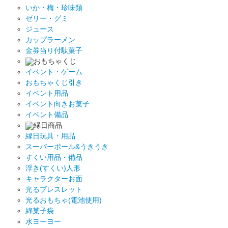
いか・梅・珍味類
ゼリー・グミ
ジュース
カップラーメン
金券当り付駄菓子
おもちゃくじ
イベント・ゲーム
おもちゃくじ引き
イベント用品
イベント向きお菓子
イベント備品
縁日商品
縁日玩具・用品
スーパーボール&うきうき
すくい用品・備品
浮き(すくい)人形
キャラクターお面
光るブレスレット
光るおもちゃ(電池使用)
綿菓子袋
水ヨーヨー