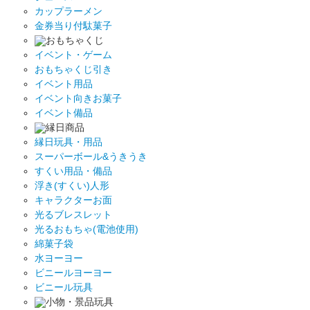
カップラーメン
金券当り付駄菓子
おもちゃくじ
イベント・ゲーム
おもちゃくじ引き
イベント用品
イベント向きお菓子
イベント備品
縁日商品
縁日玩具・用品
スーパーボール&うきうき
すくい用品・備品
浮き(すくい)人形
キャラクターお面
光るブレスレット
光るおもちゃ(電池使用)
綿菓子袋
水ヨーヨー
ビニールヨーヨー
ビニール玩具
小物・景品玩具