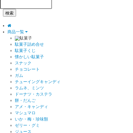
検索
商品一覧
駄菓子
駄菓子詰め合せ
駄菓子くじ
懐かしい駄菓子
スナック
チョコレート
ガム
チューイングキャンディ
ラムネ、ミンツ
ドーナツ・カステラ
餅・だんご
アメ・キャンディ
マシュマロ
いか・梅・珍味類
ゼリー・グミ
ジュース