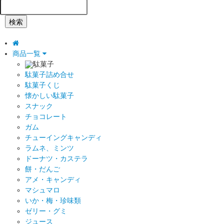
検索
商品一覧
駄菓子
駄菓子詰め合せ
駄菓子くじ
懐かしい駄菓子
スナック
チョコレート
ガム
チューイングキャンディ
ラムネ、ミンツ
ドーナツ・カステラ
餅・だんご
アメ・キャンディ
マシュマロ
いか・梅・珍味類
ゼリー・グミ
ジュース