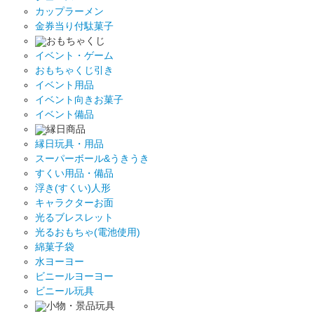
カップラーメン
金券当り付駄菓子
おもちゃくじ
イベント・ゲーム
おもちゃくじ引き
イベント用品
イベント向きお菓子
イベント備品
縁日商品
縁日玩具・用品
スーパーボール&うきうき
すくい用品・備品
浮き(すくい)人形
キャラクターお面
光るブレスレット
光るおもちゃ(電池使用)
綿菓子袋
水ヨーヨー
ビニールヨーヨー
ビニール玩具
小物・景品玩具