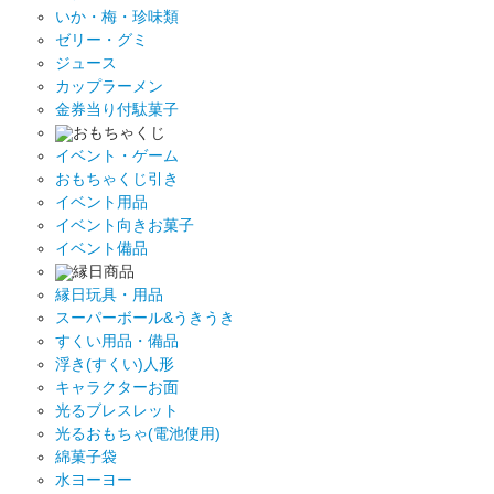
いか・梅・珍味類
ゼリー・グミ
ジュース
カップラーメン
金券当り付駄菓子
おもちゃくじ
イベント・ゲーム
おもちゃくじ引き
イベント用品
イベント向きお菓子
イベント備品
縁日商品
縁日玩具・用品
スーパーボール&うきうき
すくい用品・備品
浮き(すくい)人形
キャラクターお面
光るブレスレット
光るおもちゃ(電池使用)
綿菓子袋
水ヨーヨー