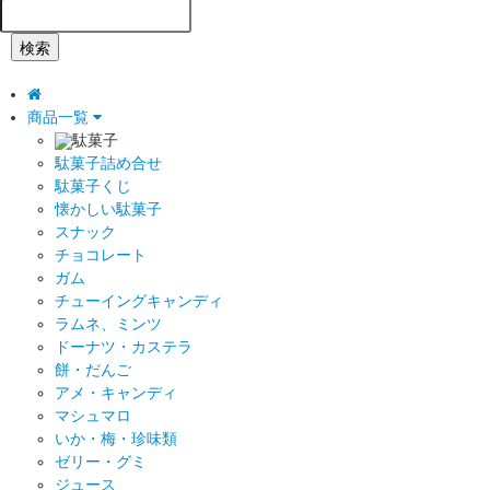
検索
商品一覧
駄菓子
駄菓子詰め合せ
駄菓子くじ
懐かしい駄菓子
スナック
チョコレート
ガム
チューイングキャンディ
ラムネ、ミンツ
ドーナツ・カステラ
餅・だんご
アメ・キャンディ
マシュマロ
いか・梅・珍味類
ゼリー・グミ
ジュース