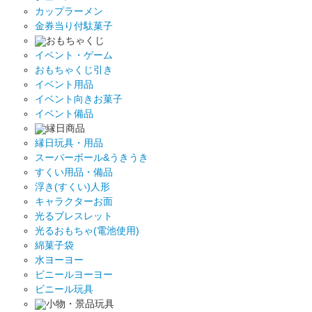
カップラーメン
金券当り付駄菓子
おもちゃくじ
イベント・ゲーム
おもちゃくじ引き
イベント用品
イベント向きお菓子
イベント備品
縁日商品
縁日玩具・用品
スーパーボール&うきうき
すくい用品・備品
浮き(すくい)人形
キャラクターお面
光るブレスレット
光るおもちゃ(電池使用)
綿菓子袋
水ヨーヨー
ビニールヨーヨー
ビニール玩具
小物・景品玩具