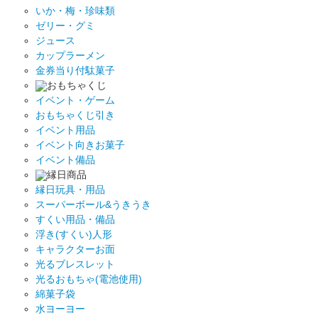
いか・梅・珍味類
ゼリー・グミ
ジュース
カップラーメン
金券当り付駄菓子
おもちゃくじ
イベント・ゲーム
おもちゃくじ引き
イベント用品
イベント向きお菓子
イベント備品
縁日商品
縁日玩具・用品
スーパーボール&うきうき
すくい用品・備品
浮き(すくい)人形
キャラクターお面
光るブレスレット
光るおもちゃ(電池使用)
綿菓子袋
水ヨーヨー