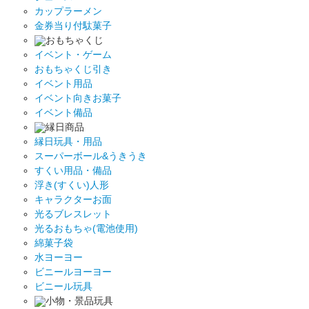
カップラーメン
金券当り付駄菓子
おもちゃくじ
イベント・ゲーム
おもちゃくじ引き
イベント用品
イベント向きお菓子
イベント備品
縁日商品
縁日玩具・用品
スーパーボール&うきうき
すくい用品・備品
浮き(すくい)人形
キャラクターお面
光るブレスレット
光るおもちゃ(電池使用)
綿菓子袋
水ヨーヨー
ビニールヨーヨー
ビニール玩具
小物・景品玩具