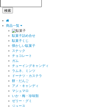
検索
商品一覧
駄菓子
駄菓子詰め合せ
駄菓子くじ
懐かしい駄菓子
スナック
チョコレート
ガム
チューイングキャンディ
ラムネ、ミンツ
ドーナツ・カステラ
餅・だんご
アメ・キャンディ
マシュマロ
いか・梅・珍味類
ゼリー・グミ
ジュース