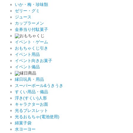
いか・梅・珍味類
ゼリー・グミ
ジュース
カップラーメン
金券当り付駄菓子
おもちゃくじ
イベント・ゲーム
おもちゃくじ引き
イベント用品
イベント向きお菓子
イベント備品
縁日商品
縁日玩具・用品
スーパーボール&うきうき
すくい用品・備品
浮き(すくい)人形
キャラクターお面
光るブレスレット
光るおもちゃ(電池使用)
綿菓子袋
水ヨーヨー