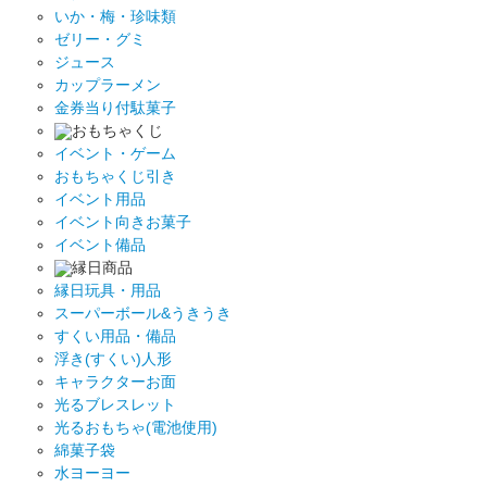
いか・梅・珍味類
ゼリー・グミ
ジュース
カップラーメン
金券当り付駄菓子
おもちゃくじ
イベント・ゲーム
おもちゃくじ引き
イベント用品
イベント向きお菓子
イベント備品
縁日商品
縁日玩具・用品
スーパーボール&うきうき
すくい用品・備品
浮き(すくい)人形
キャラクターお面
光るブレスレット
光るおもちゃ(電池使用)
綿菓子袋
水ヨーヨー