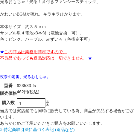
光るおもちゃ「光る！音付きファンシースティック」
かわいいBGMが流れ、キラキラひかります。
本体サイズ：約３５ｃｍ
サンプル単４電池x3本付（電池交換 可）、
色：ピンク、パープル、みずいろ（色指定不可）
★
この商品は業務用商材ですので、
不良品であっても返品対応は一切できません
★
夜祭の定番、光るおもちゃ。
型番
623533-fs
462円(税込)
販売価格
購入数
当店では実店舗でも同時に販売している為、商品が欠品する場合がござ
います。
あらかじめご了承いただきご購入をお願いいたします。
特定商取引法に基づく表記 (返品など)