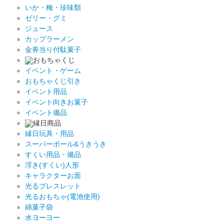
いか・梅・珍味類
ゼリー・グミ
ジュース
カップラーメン
金券当り付駄菓子
おもちゃくじ
イベント・ゲーム
おもちゃくじ引き
イベント用品
イベント向きお菓子
イベント備品
縁日商品
縁日玩具・用品
スーパーボール&うきうき
すくい用品・備品
浮き(すくい)人形
キャラクターお面
光るブレスレット
光るおもちゃ(電池使用)
綿菓子袋
水ヨーヨー