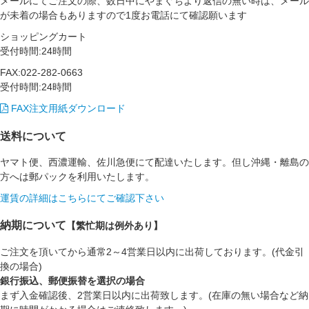
メールにてご注文の際、数日中にやまぐちより返信の無い時は、メール
が未着の場合もありますので1度お電話にて確認願います
ショッピングカート
受付時間:24時間
FAX:022-282-0663
受付時間:24時間
FAX注文用紙ダウンロード
送料について
ヤマト便、西濃運輸、佐川急便にて配達いたします。但し沖縄・離島の
方へは郵パックを利用いたします。
運賃の詳細はこちらにてご確認下さい
納期について
【繁忙期は例外あり】
ご注文を頂いてから通常2～4営業日以内に出荷しております。(代金引
換の場合)
銀行振込、郵便振替を選択の場合
まず入金確認後、2営業日以内に出荷致します。(在庫の無い場合など納