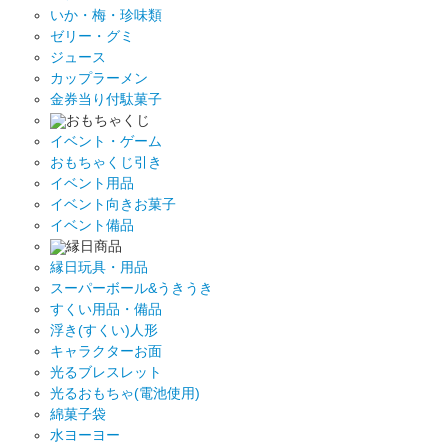
いか・梅・珍味類
ゼリー・グミ
ジュース
カップラーメン
金券当り付駄菓子
おもちゃくじ
イベント・ゲーム
おもちゃくじ引き
イベント用品
イベント向きお菓子
イベント備品
縁日商品
縁日玩具・用品
スーパーボール&うきうき
すくい用品・備品
浮き(すくい)人形
キャラクターお面
光るブレスレット
光るおもちゃ(電池使用)
綿菓子袋
水ヨーヨー