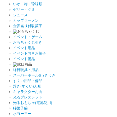
いか・梅・珍味類
ゼリー・グミ
ジュース
カップラーメン
金券当り付駄菓子
おもちゃくじ
イベント・ゲーム
おもちゃくじ引き
イベント用品
イベント向きお菓子
イベント備品
縁日商品
縁日玩具・用品
スーパーボール&うきうき
すくい用品・備品
浮き(すくい)人形
キャラクターお面
光るブレスレット
光るおもちゃ(電池使用)
綿菓子袋
水ヨーヨー