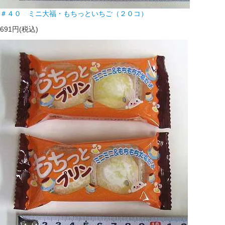
＃４０ ミニ大福・もちっといちご（２０コ）
691円(税込)