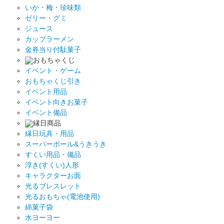
いか・梅・珍味類
ゼリー・グミ
ジュース
カップラーメン
金券当り付駄菓子
おもちゃくじ
イベント・ゲーム
おもちゃくじ引き
イベント用品
イベント向きお菓子
イベント備品
縁日商品
縁日玩具・用品
スーパーボール&うきうき
すくい用品・備品
浮き(すくい)人形
キャラクターお面
光るブレスレット
光るおもちゃ(電池使用)
綿菓子袋
水ヨーヨー