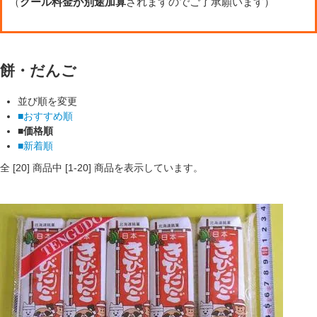
（
クール料金が別途加算
されますのでご了承願います）
餅・だんご
並び順を変更
■おすすめ順
■価格順
■新着順
全 [
20
] 商品中 [
1
-
20
] 商品を表示しています。