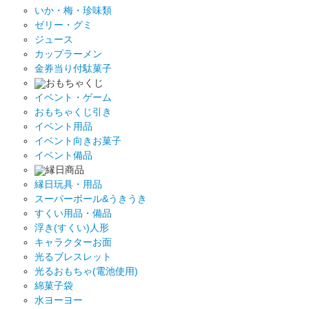
いか・梅・珍味類
ゼリー・グミ
ジュース
カップラーメン
金券当り付駄菓子
おもちゃくじ
イベント・ゲーム
おもちゃくじ引き
イベント用品
イベント向きお菓子
イベント備品
縁日商品
縁日玩具・用品
スーパーボール&うきうき
すくい用品・備品
浮き(すくい)人形
キャラクターお面
光るブレスレット
光るおもちゃ(電池使用)
綿菓子袋
水ヨーヨー