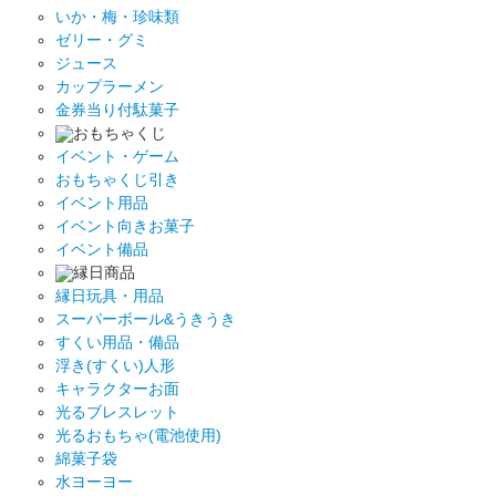
いか・梅・珍味類
ゼリー・グミ
ジュース
カップラーメン
金券当り付駄菓子
おもちゃくじ
イベント・ゲーム
おもちゃくじ引き
イベント用品
イベント向きお菓子
イベント備品
縁日商品
縁日玩具・用品
スーパーボール&うきうき
すくい用品・備品
浮き(すくい)人形
キャラクターお面
光るブレスレット
光るおもちゃ(電池使用)
綿菓子袋
水ヨーヨー