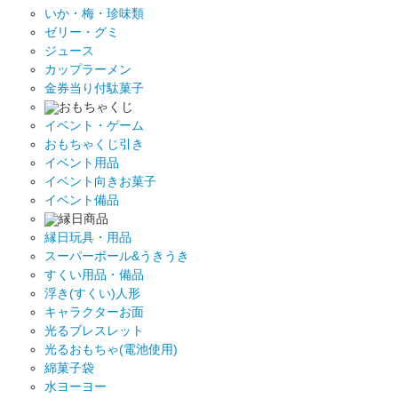
いか・梅・珍味類
ゼリー・グミ
ジュース
カップラーメン
金券当り付駄菓子
おもちゃくじ
イベント・ゲーム
おもちゃくじ引き
イベント用品
イベント向きお菓子
イベント備品
縁日商品
縁日玩具・用品
スーパーボール&うきうき
すくい用品・備品
浮き(すくい)人形
キャラクターお面
光るブレスレット
光るおもちゃ(電池使用)
綿菓子袋
水ヨーヨー