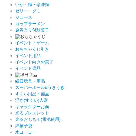
いか・梅・珍味類
ゼリー・グミ
ジュース
カップラーメン
金券当り付駄菓子
おもちゃくじ
イベント・ゲーム
おもちゃくじ引き
イベント用品
イベント向きお菓子
イベント備品
縁日商品
縁日玩具・用品
スーパーボール&うきうき
すくい用品・備品
浮き(すくい)人形
キャラクターお面
光るブレスレット
光るおもちゃ(電池使用)
綿菓子袋
水ヨーヨー