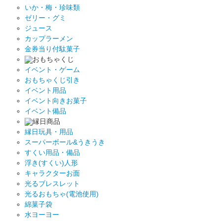
いか・梅・珍味類
ゼリー・グミ
ジュース
カップラーメン
金券当り付駄菓子
おもちゃくじ
イベント・ゲーム
おもちゃくじ引き
イベント用品
イベント向きお菓子
イベント備品
縁日商品
縁日玩具・用品
スーパーボール&うきうき
すくい用品・備品
浮き(すくい)人形
キャラクターお面
光るブレスレット
光るおもちゃ(電池使用)
綿菓子袋
水ヨーヨー