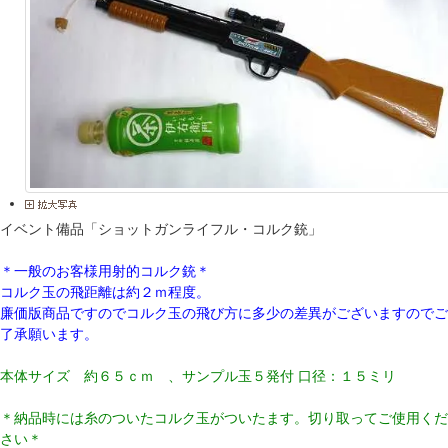
イベント備品「ショットガンライフル・コルク銃」
＊一般のお客様用射的コルク銃＊
コルク玉の飛距離は約２ｍ程度。
廉価版商品ですのでコルク玉の飛び方に多少の差異がございますのでご
了承願います。
本体サイズ 約６５ｃｍ 、サンプル玉５発付 口径：１５ミリ
＊納品時には糸のついたコルク玉がついたます。切り取ってご使用くだ
さい＊