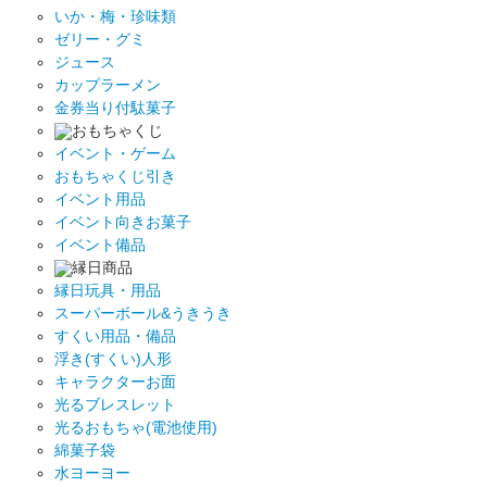
いか・梅・珍味類
ゼリー・グミ
ジュース
カップラーメン
金券当り付駄菓子
おもちゃくじ
イベント・ゲーム
おもちゃくじ引き
イベント用品
イベント向きお菓子
イベント備品
縁日商品
縁日玩具・用品
スーパーボール&うきうき
すくい用品・備品
浮き(すくい)人形
キャラクターお面
光るブレスレット
光るおもちゃ(電池使用)
綿菓子袋
水ヨーヨー