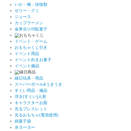
いか・梅・珍味類
ゼリー・グミ
ジュース
カップラーメン
金券当り付駄菓子
おもちゃくじ
イベント・ゲーム
おもちゃくじ引き
イベント用品
イベント向きお菓子
イベント備品
縁日商品
縁日玩具・用品
スーパーボール&うきうき
すくい用品・備品
浮き(すくい)人形
キャラクターお面
光るブレスレット
光るおもちゃ(電池使用)
綿菓子袋
水ヨーヨー