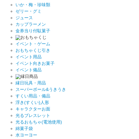
いか・梅・珍味類
ゼリー・グミ
ジュース
カップラーメン
金券当り付駄菓子
おもちゃくじ
イベント・ゲーム
おもちゃくじ引き
イベント用品
イベント向きお菓子
イベント備品
縁日商品
縁日玩具・用品
スーパーボール&うきうき
すくい用品・備品
浮き(すくい)人形
キャラクターお面
光るブレスレット
光るおもちゃ(電池使用)
綿菓子袋
水ヨーヨー