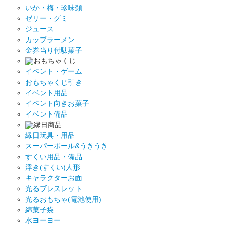
いか・梅・珍味類
ゼリー・グミ
ジュース
カップラーメン
金券当り付駄菓子
おもちゃくじ
イベント・ゲーム
おもちゃくじ引き
イベント用品
イベント向きお菓子
イベント備品
縁日商品
縁日玩具・用品
スーパーボール&うきうき
すくい用品・備品
浮き(すくい)人形
キャラクターお面
光るブレスレット
光るおもちゃ(電池使用)
綿菓子袋
水ヨーヨー