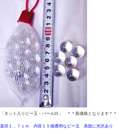
「ネット入りビー玉・パール白」 ＊＊新価格となります＊＊
直径１，７ｃｍ 内容１５個透明なビー玉 表面に光沢あり