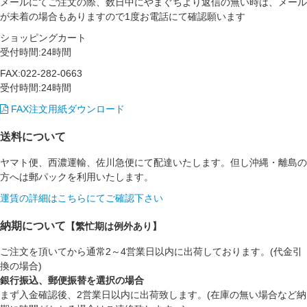
メールにてご注文の際、数日中にやまぐちより返信の無い時は、メール
が未着の場合もありますので1度お電話にて確認願います
ショッピングカート
受付時間:24時間
FAX:022-282-0663
受付時間:24時間
FAX注文用紙ダウンロード
送料について
ヤマト便、西濃運輸、佐川急便にて配達いたします。但し沖縄・離島の
方へは郵パックを利用いたします。
運賃の詳細はこちらにてご確認下さい
納期について
【繁忙期は例外あり】
ご注文を頂いてから通常2～4営業日以内に出荷しております。(代金引
換の場合)
銀行振込、郵便振替を選択の場合
まず入金確認後、2営業日以内に出荷致します。(在庫の無い場合など納