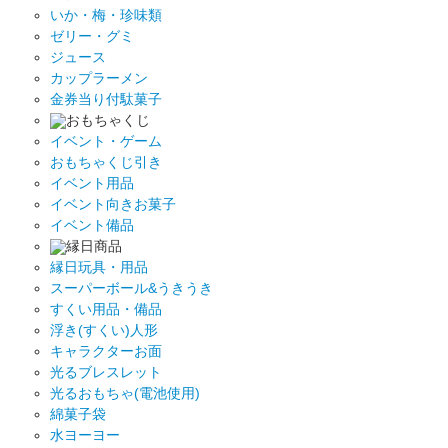
いか・梅・珍味類
ゼリー・グミ
ジュース
カップラーメン
金券当り付駄菓子
おもちゃくじ
イベント・ゲーム
おもちゃくじ引き
イベント用品
イベント向きお菓子
イベント備品
縁日商品
縁日玩具・用品
スーパーボール&うきうき
すくい用品・備品
浮き(すくい)人形
キャラクターお面
光るブレスレット
光るおもちゃ(電池使用)
綿菓子袋
水ヨーヨー