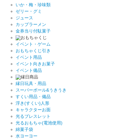
いか・梅・珍味類
ゼリー・グミ
ジュース
カップラーメン
金券当り付駄菓子
おもちゃくじ
イベント・ゲーム
おもちゃくじ引き
イベント用品
イベント向きお菓子
イベント備品
縁日商品
縁日玩具・用品
スーパーボール&うきうき
すくい用品・備品
浮き(すくい)人形
キャラクターお面
光るブレスレット
光るおもちゃ(電池使用)
綿菓子袋
水ヨーヨー