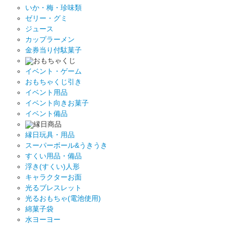
いか・梅・珍味類
ゼリー・グミ
ジュース
カップラーメン
金券当り付駄菓子
おもちゃくじ
イベント・ゲーム
おもちゃくじ引き
イベント用品
イベント向きお菓子
イベント備品
縁日商品
縁日玩具・用品
スーパーボール&うきうき
すくい用品・備品
浮き(すくい)人形
キャラクターお面
光るブレスレット
光るおもちゃ(電池使用)
綿菓子袋
水ヨーヨー