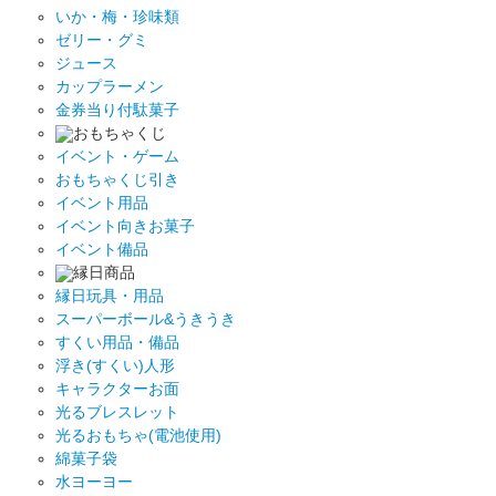
いか・梅・珍味類
ゼリー・グミ
ジュース
カップラーメン
金券当り付駄菓子
おもちゃくじ
イベント・ゲーム
おもちゃくじ引き
イベント用品
イベント向きお菓子
イベント備品
縁日商品
縁日玩具・用品
スーパーボール&うきうき
すくい用品・備品
浮き(すくい)人形
キャラクターお面
光るブレスレット
光るおもちゃ(電池使用)
綿菓子袋
水ヨーヨー