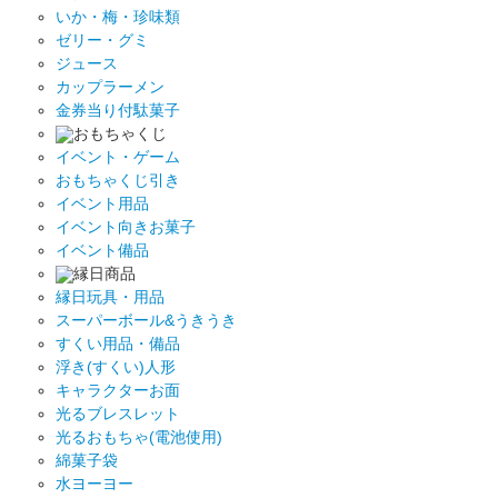
いか・梅・珍味類
ゼリー・グミ
ジュース
カップラーメン
金券当り付駄菓子
おもちゃくじ
イベント・ゲーム
おもちゃくじ引き
イベント用品
イベント向きお菓子
イベント備品
縁日商品
縁日玩具・用品
スーパーボール&うきうき
すくい用品・備品
浮き(すくい)人形
キャラクターお面
光るブレスレット
光るおもちゃ(電池使用)
綿菓子袋
水ヨーヨー