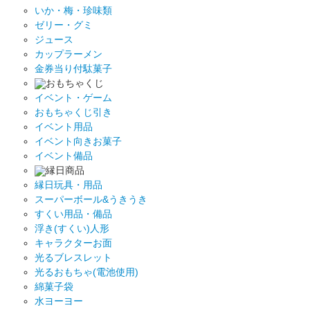
いか・梅・珍味類
ゼリー・グミ
ジュース
カップラーメン
金券当り付駄菓子
おもちゃくじ
イベント・ゲーム
おもちゃくじ引き
イベント用品
イベント向きお菓子
イベント備品
縁日商品
縁日玩具・用品
スーパーボール&うきうき
すくい用品・備品
浮き(すくい)人形
キャラクターお面
光るブレスレット
光るおもちゃ(電池使用)
綿菓子袋
水ヨーヨー