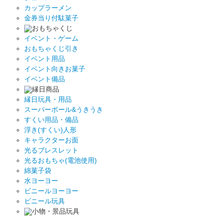
カップラーメン
金券当り付駄菓子
おもちゃくじ
イベント・ゲーム
おもちゃくじ引き
イベント用品
イベント向きお菓子
イベント備品
縁日商品
縁日玩具・用品
スーパーボール&うきうき
すくい用品・備品
浮き(すくい)人形
キャラクターお面
光るブレスレット
光るおもちゃ(電池使用)
綿菓子袋
水ヨーヨー
ビニールヨーヨー
ビニール玩具
小物・景品玩具