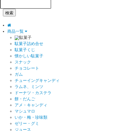
検索
商品一覧
駄菓子
駄菓子詰め合せ
駄菓子くじ
懐かしい駄菓子
スナック
チョコレート
ガム
チューイングキャンディ
ラムネ、ミンツ
ドーナツ・カステラ
餅・だんご
アメ・キャンディ
マシュマロ
いか・梅・珍味類
ゼリー・グミ
ジュース