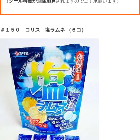
（
クール料金が別途加算
されますのでご了承願います）
＃１５０ コリス 塩ラムネ （６コ）