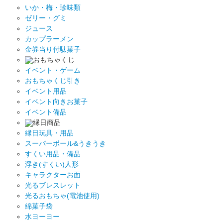
いか・梅・珍味類
ゼリー・グミ
ジュース
カップラーメン
金券当り付駄菓子
おもちゃくじ
イベント・ゲーム
おもちゃくじ引き
イベント用品
イベント向きお菓子
イベント備品
縁日商品
縁日玩具・用品
スーパーボール&うきうき
すくい用品・備品
浮き(すくい)人形
キャラクターお面
光るブレスレット
光るおもちゃ(電池使用)
綿菓子袋
水ヨーヨー