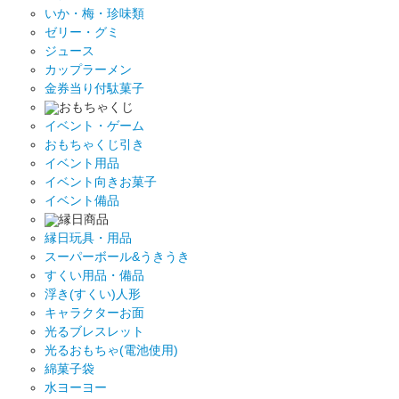
いか・梅・珍味類
ゼリー・グミ
ジュース
カップラーメン
金券当り付駄菓子
おもちゃくじ
イベント・ゲーム
おもちゃくじ引き
イベント用品
イベント向きお菓子
イベント備品
縁日商品
縁日玩具・用品
スーパーボール&うきうき
すくい用品・備品
浮き(すくい)人形
キャラクターお面
光るブレスレット
光るおもちゃ(電池使用)
綿菓子袋
水ヨーヨー