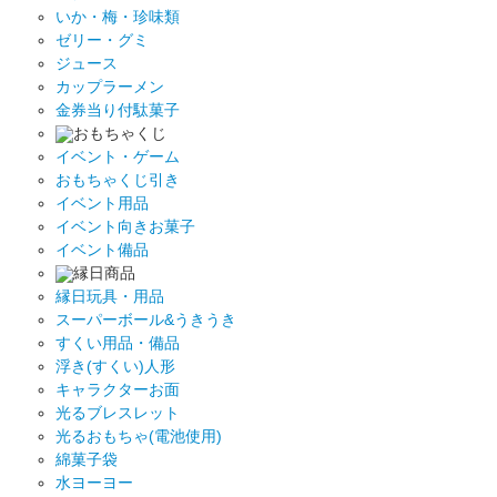
いか・梅・珍味類
ゼリー・グミ
ジュース
カップラーメン
金券当り付駄菓子
おもちゃくじ
イベント・ゲーム
おもちゃくじ引き
イベント用品
イベント向きお菓子
イベント備品
縁日商品
縁日玩具・用品
スーパーボール&うきうき
すくい用品・備品
浮き(すくい)人形
キャラクターお面
光るブレスレット
光るおもちゃ(電池使用)
綿菓子袋
水ヨーヨー