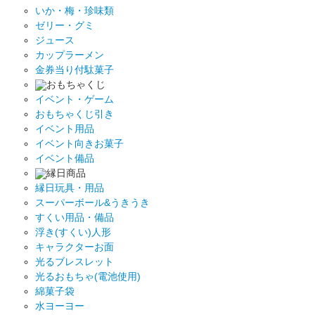
いか・梅・珍味類
ゼリー・グミ
ジュース
カップラーメン
金券当り付駄菓子
おもちゃくじ
イベント・ゲーム
おもちゃくじ引き
イベント用品
イベント向きお菓子
イベント備品
縁日商品
縁日玩具・用品
スーパーボール&うきうき
すくい用品・備品
浮き(すくい)人形
キャラクターお面
光るブレスレット
光るおもちゃ(電池使用)
綿菓子袋
水ヨーヨー