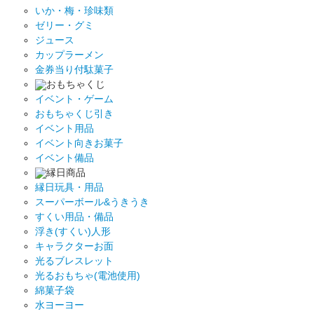
いか・梅・珍味類
ゼリー・グミ
ジュース
カップラーメン
金券当り付駄菓子
おもちゃくじ
イベント・ゲーム
おもちゃくじ引き
イベント用品
イベント向きお菓子
イベント備品
縁日商品
縁日玩具・用品
スーパーボール&うきうき
すくい用品・備品
浮き(すくい)人形
キャラクターお面
光るブレスレット
光るおもちゃ(電池使用)
綿菓子袋
水ヨーヨー