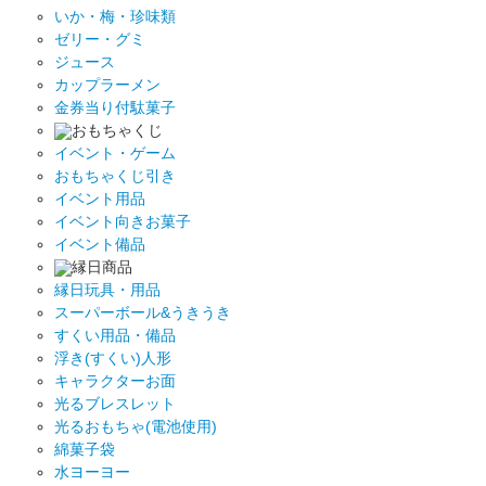
いか・梅・珍味類
ゼリー・グミ
ジュース
カップラーメン
金券当り付駄菓子
おもちゃくじ
イベント・ゲーム
おもちゃくじ引き
イベント用品
イベント向きお菓子
イベント備品
縁日商品
縁日玩具・用品
スーパーボール&うきうき
すくい用品・備品
浮き(すくい)人形
キャラクターお面
光るブレスレット
光るおもちゃ(電池使用)
綿菓子袋
水ヨーヨー