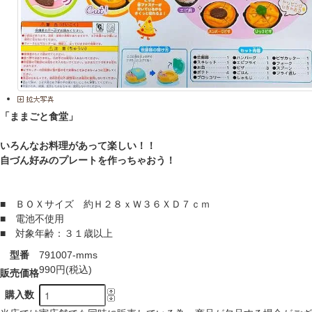
「ままごと食堂」
いろんなお料理があって楽しい！！
自づん好みのプレートを作っちゃおう！
■ ＢＯＸサイズ 約Ｈ２８ｘＷ３６ＸＤ７ｃｍ
■ 電池不使用
■ 対象年齢：３１歳以上
型番
791007-mms
990円(税込)
販売価格
購入数