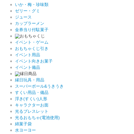
いか・梅・珍味類
ゼリー・グミ
ジュース
カップラーメン
金券当り付駄菓子
おもちゃくじ
イベント・ゲーム
おもちゃくじ引き
イベント用品
イベント向きお菓子
イベント備品
縁日商品
縁日玩具・用品
スーパーボール&うきうき
すくい用品・備品
浮き(すくい)人形
キャラクターお面
光るブレスレット
光るおもちゃ(電池使用)
綿菓子袋
水ヨーヨー